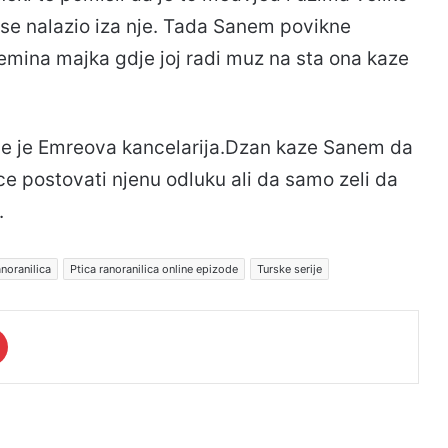
 se nalazio iza nje. Tada Sanem povikne
emina majka gdje joj radi muz na sta ona kaze
dje je Emreova kancelarija.Dzan kaze Sanem da
 ce postovati njenu odluku ali da samo zeli da
.
anoranilica
Ptica ranoranilica online epizode
Turske serije