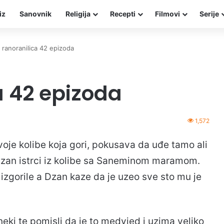
iz
Sanovnik
Religija
Recepti
Filmovi
Serije
a ranoranilica 42 epizoda
a 42 epizoda
1,572
svoje kolibe koja gori, pokusava da uđe tamo ali
a Dzan istrci iz kolibe sa Saneminom maramom.
izgorile a Dzan kaze da je uzeo sve sto mu je
eki te pomisli da je to medvjed i uzima veliko