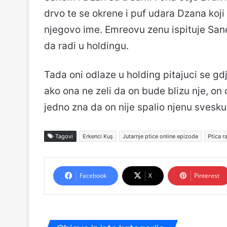
drvo te se okrene i puf udara Dzana koji
njegovo ime. Emreovu zenu ispituje San
da radi u holdingu.
Tada oni odlaze u holding pitajuci se g
ako ona ne zeli da on bude blizu nje, on
jedno zna da on nije spalio njenu svesku
Tagovi
Erkenci Kuş
Jutarnje ptice online epizode
Ptica r
Facebook
X
Pinterest