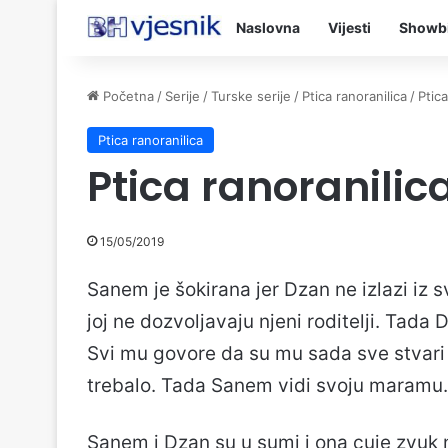
Naslovna
Vijesti
Showb
Početna
/
Serije
/
Turske serije
/
Ptica ranoranilica
/
Ptic
Ptica ranoranilica
Ptica ranoranilic
15/05/2019
Sanem je šokirana jer Dzan ne izlazi iz 
joj ne dozvoljavaju njeni roditelji. Tad
Svi mu govore da su mu sada sve stvari 
trebalo. Tada Sanem vidi svoju maramu.
Sanem i Dzan su u sumi i ona cuje zvuk n