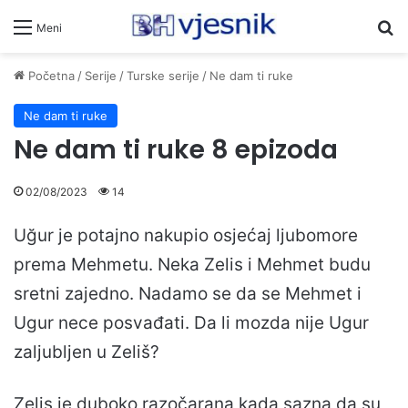
Pr
Meni
Početna
/
Serije
/
Turske serije
/
Ne dam ti ruke
Ne dam ti ruke
Ne dam ti ruke 8 epizoda
02/08/2023
14
Uğur je potajno nakupio osjećaj ljubomore
prema Mehmetu. Neka Zelis i Mehmet budu
sretni zajedno. Nadamo se da se Mehmet i
Ugur nece posvađati. Da li mozda nije Ugur
zaljubljen u Zeliš?
Zeliş je duboko razočarana kada sazna da su