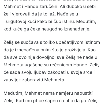
Mehmet i Hande zaručeni. Ali duboko u sebi
želi vjerovati da je to laž. Nađe se u
Turgutovoj kući kako bi čuo istinu. Međutim,
kod kuće ga čeka neugodno iznenađenje.
Zeliş se suočava s toliko upečatljivom istinom
da je iznenađena onim što je proživjela. Kao
da sve ovo nije dovoljno, sve Zelişine nade u
Mehmeta ugašene su rečenicom Hande. Zeliş
će sada svoju ljubav zakopati u svoje srce i
zauvijek zaboraviti Mehmeta.
Međutim, Mehmet nema namjeru napustiti
Zeliş. Kad mu ptice šapnu na uho da ga Zeliş