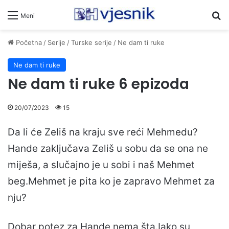
Pr
Meni
Početna
/
Serije
/
Turske serije
/
Ne dam ti ruke
Ne dam ti ruke
Ne dam ti ruke 6 epizoda
20/07/2023
15
Da li će Zeliš na kraju sve reći Mehmedu?
Hande zaključava Zeliš u sobu da se ona ne
miješa, a slučajno je u sobi i naš Mehmet
beg.Mehmet je pita ko je zapravo Mehmet za
nju?
Dobar potez za Hande nema šta.Iako su