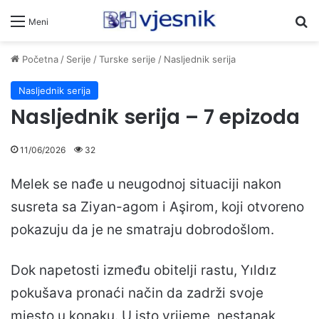
Pr
Meni
Početna
/
Serije
/
Turske serije
/
Nasljednik serija
Nasljednik serija
Nasljednik serija – 7 epizoda
11/06/2026
32
Melek se nađe u neugodnoj situaciji nakon
susreta sa Ziyan-agom i Aşirom, koji otvoreno
pokazuju da je ne smatraju dobrodošlom.
Dok napetosti između obitelji rastu, Yıldız
pokušava pronaći način da zadrži svoje
mjesto u konaku. U isto vrijeme, nestanak