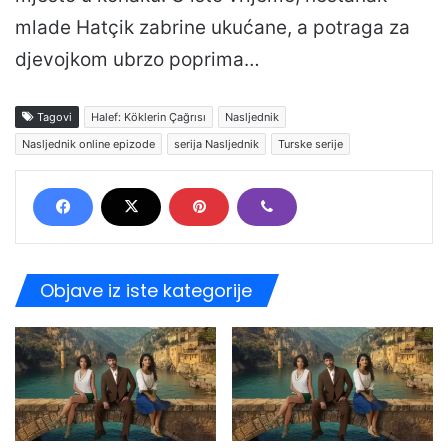
mlade Hatçik zabrine ukućane, a potraga za
djevojkom ubrzo poprima…
Tagovi
Halef: Köklerin Çağrısı
Nasljednik
Nasljednik online epizode
serija Nasljednik
Turske serije
Objave iz iste kategorije