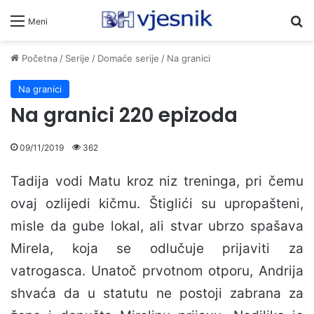
Pr
Meni
Početna
/
Serije
/
Domaće serije
/
Na granici
Na granici
Na granici 220 epizoda
09/11/2019
362
Tadija vodi Matu kroz niz treninga, pri čemu
ovaj ozlijedi kičmu. Štiglići su upropašteni,
misle da gube lokal, ali stvar ubrzo spašava
Mirela, koja se odlučuje prijaviti za
vatrogasca. Unatoč prvotnom otporu, Andrija
shvaća da u statutu ne postoji zabrana za