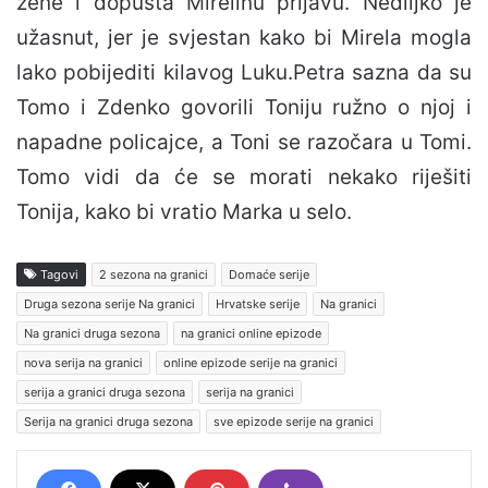
žene i dopušta Mirelinu prijavu. Nediljko je
užasnut, jer je svjestan kako bi Mirela mogla
lako pobijediti kilavog Luku.Petra sazna da su
Tomo i Zdenko govorili Toniju ružno o njoj i
napadne policajce, a Toni se razočara u Tomi.
Tomo vidi da će se morati nekako riješiti
Tonija, kako bi vratio Marka u selo.
Tagovi
2 sezona na granici
Domaće serije
Druga sezona serije Na granici
Hrvatske serije
Na granici
Na granici druga sezona
na granici online epizode
nova serija na granici
online epizode serije na granici
serija a granici druga sezona
serija na granici
Serija na granici druga sezona
sve epizode serije na granici