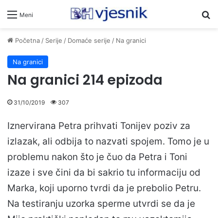
Pr
Meni
Početna
/
Serije
/
Domaće serije
/
Na granici
Na granici
Na granici 214 epizoda
31/10/2019
307
Iznervirana Petra prihvati Tonijev poziv za
izlazak, ali odbija to nazvati spojem. Tomo je u
problemu nakon što je čuo da Petra i Toni
izaze i sve čini da bi sakrio tu informaciju od
Marka, koji uporno tvrdi da je prebolio Petru.
Na testiranju uzorka sperme utvrdi se da je