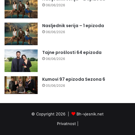
06/06/2026
Nasljednik serija – 1 epizoda
06/06/2026
Tajne prošlosti 64 epizoda
06/06/2026
Kumovi 97 epizoda Sezona 6
05/06/2026
© Copyright 2026 |
Bh-vjesnik.net
Privatnost
|