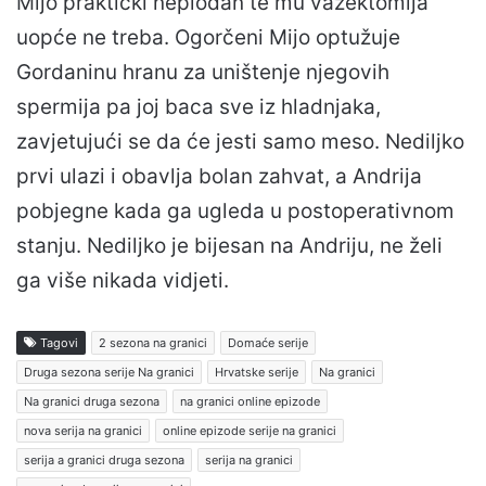
Mijo praktički neplodan te mu vazektomija
uopće ne treba. Ogorčeni Mijo optužuje
Gordaninu hranu za uništenje njegovih
spermija pa joj baca sve iz hladnjaka,
zavjetujući se da će jesti samo meso. Nediljko
prvi ulazi i obavlja bolan zahvat, a Andrija
pobjegne kada ga ugleda u postoperativnom
stanju. Nediljko je bijesan na Andriju, ne želi
ga više nikada vidjeti.
Tagovi
2 sezona na granici
Domaće serije
Druga sezona serije Na granici
Hrvatske serije
Na granici
Na granici druga sezona
na granici online epizode
nova serija na granici
online epizode serije na granici
serija a granici druga sezona
serija na granici