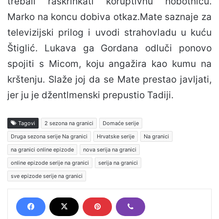
trebali raskrinkati koruptivnu hobotnicu.
Marko na koncu dobiva otkaz.Mate saznaje za
televizijski prilog i uvodi strahovladu u kuću
Štiglić. Lukava ga Gordana odluči ponovo
spojiti s Micom, koju angažira kao kumu na
krštenju. Slaže joj da se Mate prestao javljati,
jer ju je džentlmenski prepustio Tadiji.
Tagovi
2 sezona na granici
Domaće serije
Druga sezona serije Na granici
Hrvatske serije
Na granici
na granici online epizode
nova serija na granici
online epizode serije na granici
serija na granici
sve epizode serije na granici