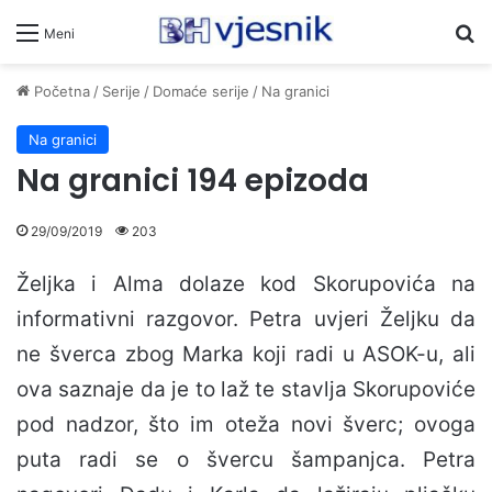
Pr
Meni
Početna
/
Serije
/
Domaće serije
/
Na granici
Na granici
Na granici 194 epizoda
29/09/2019
203
Željka i Alma dolaze kod Skorupovića na
informativni razgovor. Petra uvjeri Željku da
ne šverca zbog Marka koji radi u ASOK-u, ali
ova saznaje da je to laž te stavlja Skorupoviće
pod nadzor, što im oteža novi šverc; ovoga
puta radi se o švercu šampanjca. Petra