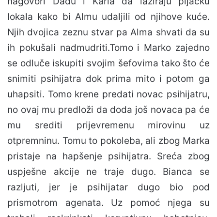
nagovori Dadu i Karla da lažiraju pljačku
lokala kako bi Almu udaljili od njihove kuće.
Njih dvojica zeznu stvar pa Alma shvati da su
ih pokušali nadmudriti.Tomo i Marko zajedno
se odluče iskupiti svojim šefovima tako što će
snimiti psihijatra dok prima mito i potom ga
uhapsiti. Tomo krene predati novac psihijatru,
no ovaj mu predloži da doda još novaca pa će
mu srediti prijevremenu mirovinu uz
otpremninu. Tomu to pokoleba, ali zbog Marka
pristaje na hapšenje psihijatra. Sreća zbog
uspješne akcije ne traje dugo. Bianca se
razljuti, jer je psihijatar dugo bio pod
prismotrom agenata. Uz pomoć njega su