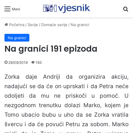
Pr
Meni
Početna
/
Serije
/
Domaće serije
/
Na granici
Na granici
Na granici 191 epizoda
29/09/2019
193
Zorka daje Andriji da organizira akciju,
nadajući se da će on uprskati i da Petra neće
odoljeti da mu ne priskoči u pomoć. U
nezgodnom trenutku dolazi Marko, kojem je
Tomo ubacio bubu u uho da se Zorka vratila
švercu i da će povući Petru za sobom. Marko