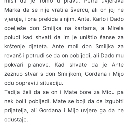
misli da je Tomo u pravu. Petra uvjerava
Marka da se nije vratila švercu, ali on joj ne
vjeruje, i ona prekida s njim. Ante, Karlo i Dado
opelješe don Smiljka na kartama, a Mirela
poludi kad shvati da im je uništio šanse za
krštenje djeteta. Ante moli don Smiljka za
revanš i potrudi se da on pobijedi, ali Dado mu
pokvari planove. Kad shvate da je Ante
zeznuo stvar s don Smiljkom, Gordana i Mijo
odu popraviti situaciju.
Tadija želi da se on i Mate bore za Micu pa
nek bolji pobijedi. Mate se boji da će izgubiti
prijatelja, ali Gordana i Mijo uvjere ga da ne
odustaje.