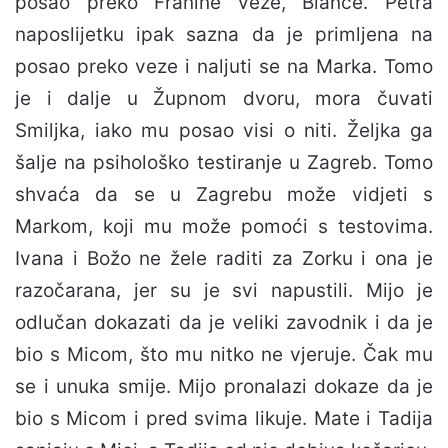
posao preko Franine veze, Biance. Petra
naposlijetku ipak sazna da je primljena na
posao preko veze i naljuti se na Marka. Tomo
je i dalje u Župnom dvoru, mora čuvati
Smiljka, iako mu posao visi o niti. Željka ga
šalje na psihološko testiranje u Zagreb. Tomo
shvaća da se u Zagrebu može vidjeti s
Markom, koji mu može pomoći s testovima.
Ivana i Božo ne žele raditi za Zorku i ona je
razočarana, jer su je svi napustili. Mijo je
odlučan dokazati da je veliki zavodnik i da je
bio s Micom, što mu nitko ne vjeruje. Čak mu
se i unuka smije. Mijo pronalazi dokaze da je
bio s Micom i pred svima likuje. Mate i Tadija