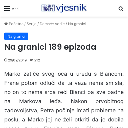
Pr
Meni
Početna
/
Serije
/
Domaće serije
/
Na granici
Na granici
Na granici 189 epizoda
29/09/2019
212
Marko zatiče svog oca u uredu s Biancom.
Frane potom odluči da ta veza nema smisla,
no on to nema srca reći Bianci pa sve padne
na Markova leđa. Nakon prvobitnog
zadovoljstva, Petra počinje imati probleme na
poslu, a Marko joj ne želi otkriti da je dobila