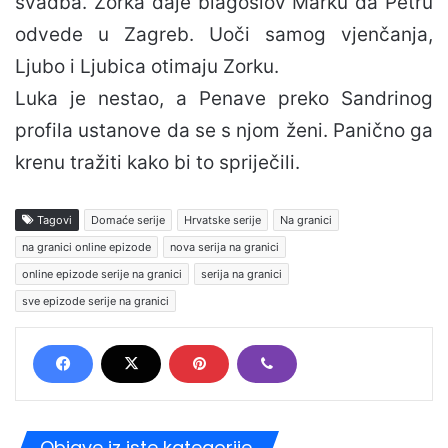
svadba. Zorka daje blagoslov Marku da Petru
odvede u Zagreb. Uoči samog vjenčanja,
Ljubo i Ljubica otimaju Zorku.
Luka je nestao, a Penave preko Sandrinog
profila ustanove da se s njom ženi. Panično ga
krenu tražiti kako bi to spriječili.
Tagovi
Domaće serije
Hrvatske serije
Na granici
na granici online epizode
nova serija na granici
online epizode serije na granici
serija na granici
sve epizode serije na granici
Objave iz iste kategorije