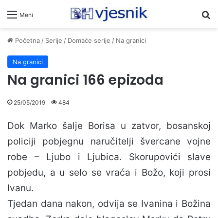
Pr
Meni
Početna
/
Serije
/
Domaće serije
/
Na granici
Na granici
Na granici 166 epizoda
25/05/2019
484
Dok Marko šalje Borisa u zatvor, bosanskoj
policiji pobjegnu naručitelji švercane vojne
robe – Ljubo i Ljubica. Skorupovići slave
pobjedu, a u selo se vraća i Božo, koji prosi
Ivanu.
Tjedan dana nakon, odvija se Ivanina i Božina