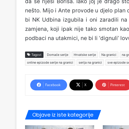
da se riješi Borisa. Iako joj je drago št
nešto. Mijo i Ante provode u djelo plan
bi NK Udbina izgubila i oni zaradili na
zamjena, koji ipak nije tako smotan kao
podbaci na utakmici, ne bi li ‘dignuli’ lov
Tagovi
Domaće serije
Hrvatske serije
Na granici
na g
online epizode serije na granici
serija na granici
sve epizode se
Facebook
X
Pinterest
Objave iz iste kategorije