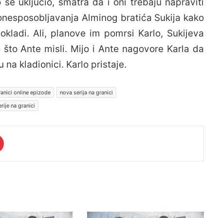
o se uključio, smatra da i oni trebaju napraviti
 onesposobljavanja Alminog bratića Sukija kako
 okladi. Ali, planove im pomrsi Karlo, Sukijeva
 što Ante misli. Mijo i Ante nagovore Karla da
u na kladionici. Karlo pristaje.
ranici online epizode
nova serija na granici
rije na granici