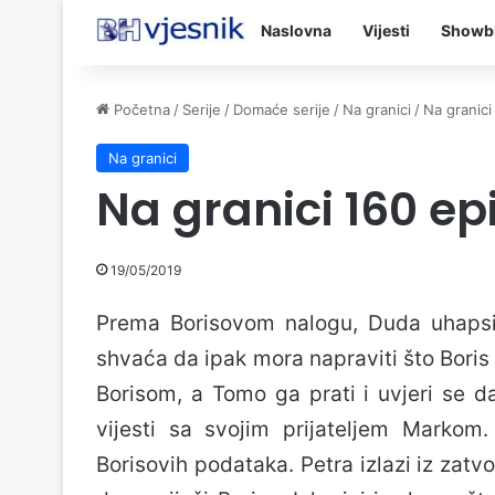
Naslovna
Vijesti
Showb
Početna
/
Serije
/
Domaće serije
/
Na granici
/
Na granici
Na granici
Na granici 160 ep
19/05/2019
Prema Borisovom nalogu, Duda uhapsi 
shvaća da ipak mora napraviti što Boris
Borisom, a Tomo ga prati i uvjeri se da 
vijesti sa svojim prijateljem Markom
Borisovih podataka. Petra izlazi iz zat