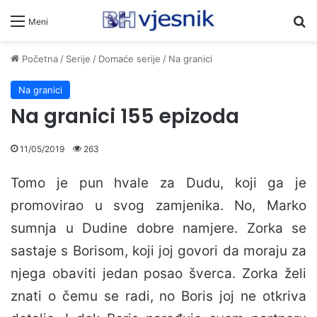
Pr
Meni
Početna
/
Serije
/
Domaće serije
/
Na granici
Na granici
Na granici 155 epizoda
11/05/2019
263
Tomo je pun hvale za Dudu, koji ga je
promovirao u svog zamjenika. No, Marko
sumnja u Dudine dobre namjere. Zorka se
sastaje s Borisom, koji joj govori da moraju za
njega obaviti jedan posao šverca. Zorka želi
znati o čemu se radi, no Boris joj ne otkriva