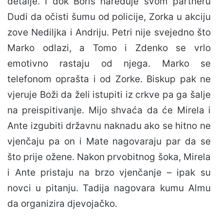
detalje. I dok Boris naređuje svom partneru
Dudi da očisti šumu od policije, Zorka u akciju
zove Nediljka i Andriju. Petri nije svejedno što
Marko odlazi, a Tomo i Zdenko se vrlo
emotivno rastaju od njega. Marko se
telefonom oprašta i od Zorke. Biskup pak ne
vjeruje Boži da želi istupiti iz crkve pa ga šalje
na preispitivanje. Mijo shvaća da će Mirela i
Ante izgubiti državnu naknadu ako se hitno ne
vjenčaju pa on i Mate nagovaraju par da se
što prije ožene. Nakon prvobitnog šoka, Mirela
i Ante pristaju na brzo vjenčanje – ipak su
novci u pitanju. Tadija nagovara kumu Almu
da organizira djevojačko.