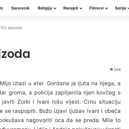
iz
Sanovnik
Religija
Recepti
Filmovi
Serije
 153 epizoda
izoda
346
ijo izlazi u eter. Gordana je ljuta na njega, a
ar groma, a policija zaplijenila njen kovčeg s
viti Zorki i Ivani lošu vijest. Crnu situaciju
e se raspopiti. Božo izjavi ljubav Ivani i obeća
 pokušava nagovoriti oca da se preda. Mile to