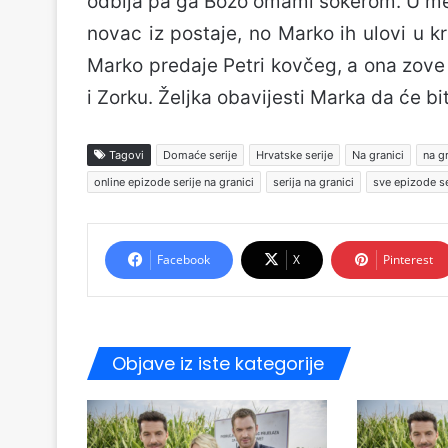
odbija pa ga Božo omami šokerom. U međ
novac iz postaje, no Marko ih ulovi u k
Marko predaje Petri kovčeg, a ona zove 
i Zorku. Željka obavijesti Marka da će b
Tagovi
Domaće serije
Hrvatske serije
Na granici
na g
online epizode serije na granici
serija na granici
sve epizode se
Facebook
X
Pinterest
Objave iz iste kategorije