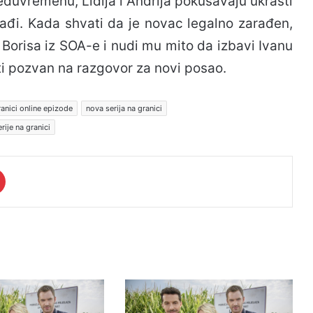
uvremenu, Lidija i Andrija pokušavaju ukrasti
rađi. Kada shvati da je novac legalno zarađen,
Borisa iz SOA-e i nudi mu mito da izbavi Ivanu
iti pozvan na razgovor za novi posao.
ranici online epizode
nova serija na granici
rije na granici