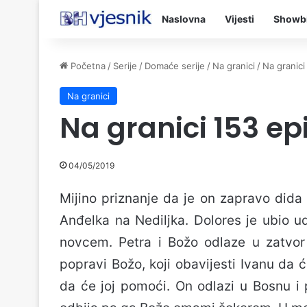
Naslovna
Vijesti
Showb
Početna
/
Serije
/
Domaće serije
/
Na granici
/
Na granici
Na granici
Na granici 153 ep
04/05/2019
Mijino priznanje da je on zapravo dida M
Anđelka na Nediljka. Dolores je ubio ud
novcem. Petra i Božo odlaze u zatvor ja
popravi Božo, koji obavijesti Ivanu da ć
da će joj pomoći. On odlazi u Bosnu i