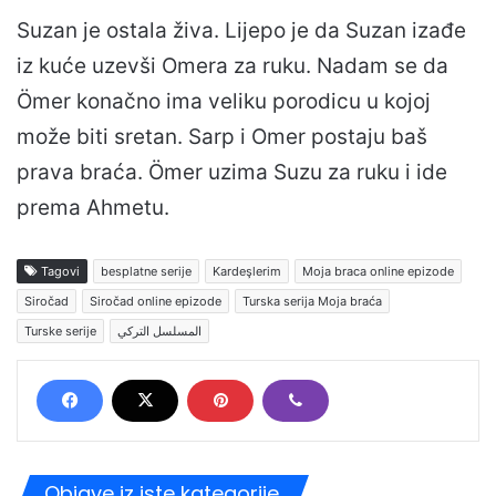
Suzan je ostala živa. Lijepo je da Suzan izađe
iz kuće uzevši Omera za ruku. Nadam se da
Ömer konačno ima veliku porodicu u kojoj
može biti sretan. Sarp i Omer postaju baš
prava braća. Ömer uzima Suzu za ruku i ide
prema Ahmetu.
Tagovi
besplatne serije
Kardeşlerim
Moja braca online epizode
Siročad
Siročad online epizode
Turska serija Moja braća
Turske serije
المسلسل التركي
Objave iz iste kategorije