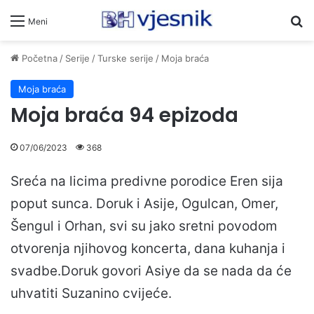
Pr
Meni
Početna
/
Serije
/
Turske serije
/
Moja braća
Moja braća
Moja braća 94 epizoda
07/06/2023
368
Sreća na licima predivne porodice Eren sija
poput sunca. Doruk i Asije, Ogulcan, Omer,
Šengul i Orhan, svi su jako sretni povodom
otvorenja njihovog koncerta, dana kuhanja i
svadbe.Doruk govori Asiye da se nada da će
uhvatiti Suzanino cvijeće.