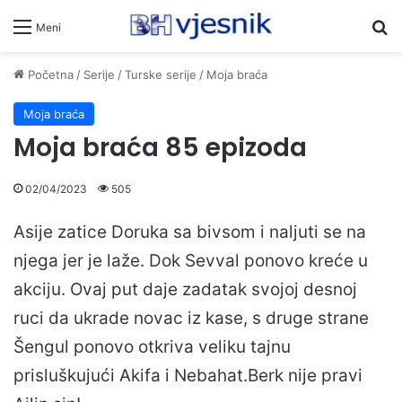
Pr
Meni
Početna
/
Serije
/
Turske serije
/
Moja braća
Moja braća
Moja braća 85 epizoda
02/04/2023
505
Asije zatice Doruka sa bivsom i naljuti se na
njega jer je laže. Dok Sevval ponovo kreće u
akciju. Ovaj put daje zadatak svojoj desnoj
ruci da ukrade novac iz kase, s druge strane
Šengul ponovo otkriva veliku tajnu
prisluškujući Akifa i Nebahat.Berk nije pravi