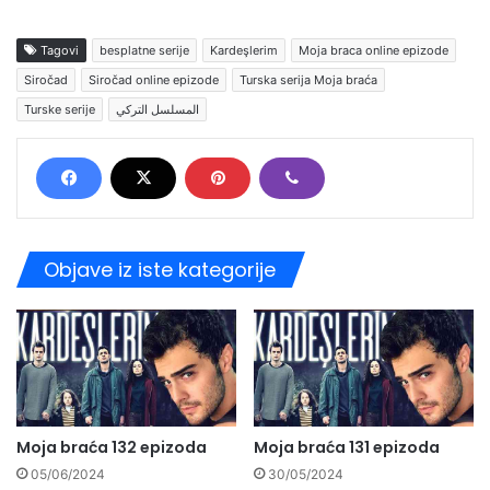
Tagovi
besplatne serije
Kardeşlerim
Moja braca online epizode
Siročad
Siročad online epizode
Turska serija Moja braća
Turske serije
المسلسل التركي
Objave iz iste kategorije
Moja braća 132 epizoda
Moja braća 131 epizoda
05/06/2024
30/05/2024