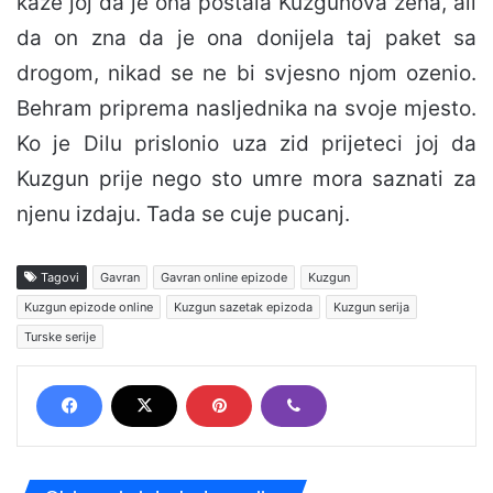
kaze joj da je ona postala Kuzgunova zena, ali
da on zna da je ona donijela taj paket sa
drogom, nikad se ne bi svjesno njom ozenio.
Behram priprema nasljednika na svoje mjesto.
Ko je Dilu prislonio uza zid prijeteci joj da
Kuzgun prije nego sto umre mora saznati za
njenu izdaju. Tada se cuje pucanj.
Tagovi
Gavran
Gavran online epizode
Kuzgun
Kuzgun epizode online
Kuzgun sazetak epizoda
Kuzgun serija
Turske serije