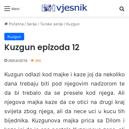
Pr
Meni
Početna
/
Serije
/
Turske serije
/
Kuzgun
Kuzgun
Kuzgun epizoda 12
26/04/2019
968
Kuzgun odlazi kod majke i kaze joj da nekoliko
dana trebaju biti pod njegovim nadzorom te
da bi trebalo da se presele kod njega. Ali
njegova majka kaze da ce otici na drugi kraj
svijeta zbog njega, ali da nece uci u kucu tih
bijednika. Kuzgunova majka prica sa Dilom i