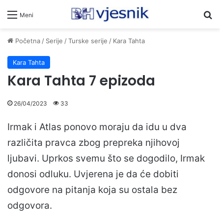
Pr
Meni
Početna
/
Serije
/
Turske serije
/
Kara Tahta
Kara Tahta
Kara Tahta 7 epizoda
26/04/2023
33
Irmak i Atlas ponovo moraju da idu u dva
različita pravca zbog prepreka njihovoj
ljubavi. Uprkos svemu što se dogodilo, Irmak
donosi odluku. Uvjerena je da će dobiti
odgovore na pitanja koja su ostala bez
odgovora.