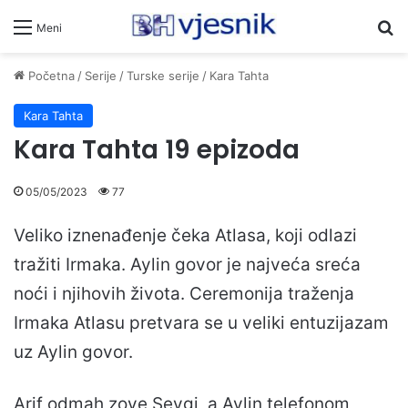
Pr
Meni
Početna
/
Serije
/
Turske serije
/
Kara Tahta
Kara Tahta
Kara Tahta 19 epizoda
05/05/2023
77
Veliko iznenađenje čeka Atlasa, koji odlazi
tražiti Irmaka. Aylin govor je najveća sreća
noći i njihovih života. Ceremonija traženja
Irmaka Atlasu pretvara se u veliki entuzijazam
uz Aylin govor.
Arif odmah zove Sevgi, a Aylin telefonom