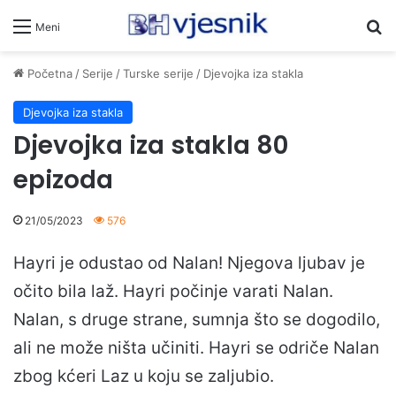
Pr
Meni
Početna
/
Serije
/
Turske serije
/
Djevojka iza stakla
Djevojka iza stakla
Djevojka iza stakla 80
epizoda
21/05/2023
576
Hayri je odustao od Nalan! Njegova ljubav je
očito bila laž. Hayri počinje varati Nalan.
Nalan, s druge strane, sumnja što se dogodilo,
ali ne može ništa učiniti. Hayri se odriče Nalan
zbog kćeri Laz u koju se zaljubio.