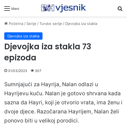
Pr
Meni
Početna
/
Serije
/
Turske serije
/
Djevojka iza stakla
Djevojka iza stakla
Djevojka iza stakla 73
epizoda
31/03/2023
307
Sumnjajući za Hayrija, Nalan odlazi u
Hayrijevu kuću. Nalan je gotovo shrvana kada
sazna da Hayri, koji je otvorio vrata, ima ženu i
dvoje djece. Razočarana Hayrijem, Nalan želi
ponovo biti u velikoj porodici.