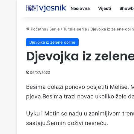
Naslovna
Vijesti
Showb
Početna
/
Serije
/
Turske serije
/
Djevojka iz zelene doli
Djevojka iz zelene doline
Djevojka iz zelen
06/07/2023
Besima dolazi ponovo posjetiti Melise. 
pjeva.Besima trazi novac ukoliko žele da
Uyku i Metin se nađu u zanimljivom trenu
sastaju.Šermin doživi nesreću.