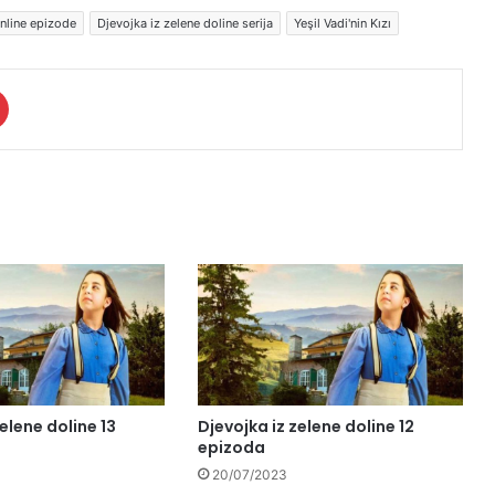
online epizode
Djevojka iz zelene doline serija
Yeşil Vadi'nin Kızı
elene doline 13
Djevojka iz zelene doline 12
epizoda
20/07/2023