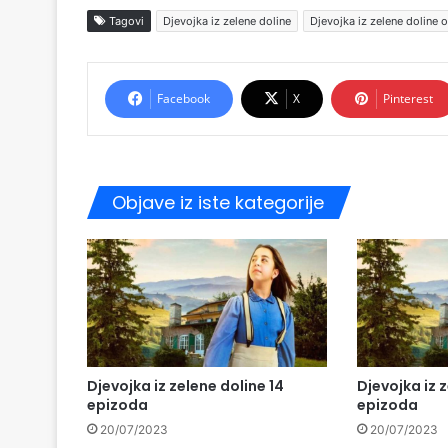
Tagovi
Djevojka iz zelene doline
Djevojka iz zelene doline 
Facebook
X
Pinterest
Objave iz iste kategorije
Djevojka iz zelene doline 14
Djevojka iz z
epizoda
epizoda
20/07/2023
20/07/2023