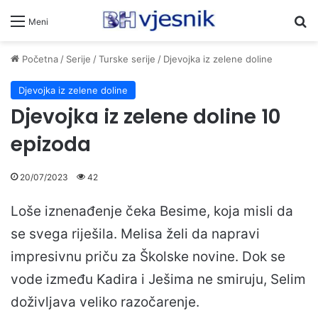
Pr
Meni
Početna
/
Serije
/
Turske serije
/
Djevojka iz zelene doline
Djevojka iz zelene doline
Djevojka iz zelene doline 10
epizoda
20/07/2023
42
Loše iznenađenje čeka Besime, koja misli da
se svega riješila. Melisa želi da napravi
impresivnu priču za Školske novine. Dok se
vode između Kadira i Ješima ne smiruju, Selim
doživljava veliko razočarenje.