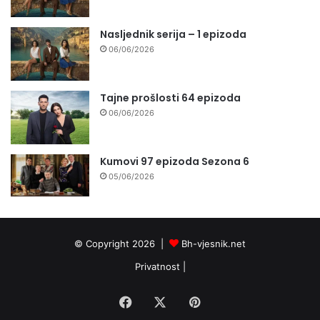
Nasljednik serija – 1 epizoda
06/06/2026
Tajne prošlosti 64 epizoda
06/06/2026
Kumovi 97 epizoda Sezona 6
05/06/2026
© Copyright 2026 |
Bh-vjesnik.net
Privatnost
|
Facebook
X
Pinterest