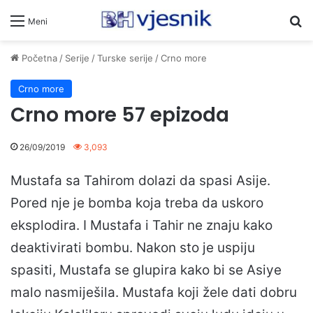
Pr
Meni
Početna
/
Serije
/
Turske serije
/
Crno more
Crno more
Crno more 57 epizoda
26/09/2019
3,093
Mustafa sa Tahirom dolazi da spasi Asije.
Pored nje je bomba koja treba da uskoro
eksplodira. I Mustafa i Tahir ne znaju kako
deaktivirati bombu. Nakon sto je uspiju
spasiti, Mustafa se glupira kako bi se Asiye
malo nasmiješila. Mustafa koji žele dati dobru