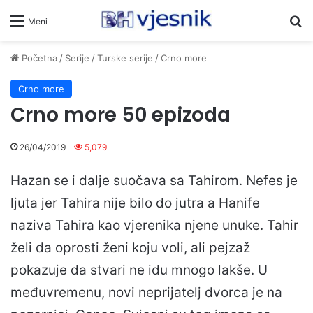
Pr
Meni
Početna
/
Serije
/
Turske serije
/
Crno more
Crno more
Crno more 50 epizoda
26/04/2019
5,079
Hazan se i dalje suočava sa Tahirom. Nefes je
ljuta jer Tahira nije bilo do jutra a Hanife
naziva Tahira kao vjerenika njene unuke. Tahir
želi da oprosti ženi koju voli, ali pejzaž
pokazuje da stvari ne idu mnogo lakše. U
međuvremenu, novi neprijatelj dvorca je na