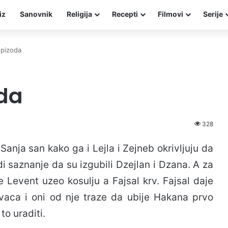
iz
Sanovnik
Religija
Recepti
Filmovi
Serije
epizoda
oda
328
Sanja san kako ga i Lejla i Zejneb okrivljuju da
i saznanje da su izgubili Dzejlan i Dzana. A za
e Levent uzeo kosulju a Fajsal krv. Fajsal daje
avaca i oni od nje traze da ubije Hakana prvo
to uraditi.