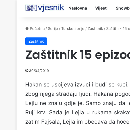
Naslovna
Vijesti
Showb
Početna
/
Serije
/
Turske serije
/
Zastitnik
/
Zaštitnik 15 
Zastitnik
Zaštitnik 15 epiz
30/04/2019
Hakan se uspijeva izvuci i budi se kuci. 
zbog njega stradaju ljudi. Hakana pogod
Lejlu ne znaju gdje je. Samo znaju da j
Ruji krv. Sada je Lejla u rukama skak
zatim Fajsala, Lejla im obecava da hoce 