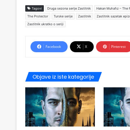
Tagovi
Druga sezona serije Zastitnik
Hakan Muhafız – The 
The Protector
Turske serije
Zastitnik
Zastitnik sazetak epi
Zastitnik ukratko o seriji
Facebook
X
Pinterest
Objave iz iste kategorije