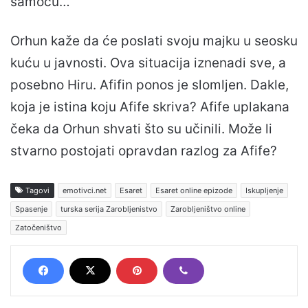
samoću…
Orhun kaže da će poslati svoju majku u seosku
kuću u javnosti. Ova situacija iznenadi sve, a
posebno Hiru. Afifin ponos je slomljen. Dakle,
koja je istina koju Afife skriva? Afife uplakana
čeka da Orhun shvati što su učinili. Može li
stvarno postojati opravdan razlog za Afife?
Tagovi
emotivci.net
Esaret
Esaret online epizode
Iskupljenje
Spasenje
turska serija Zarobljenistvo
Zarobljeništvo online
Zatočeništvo