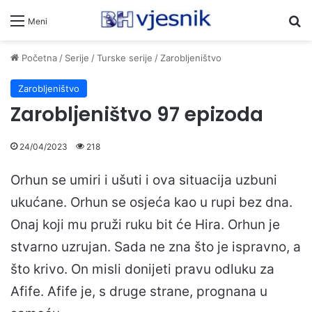
Pr
Meni
Početna
/
Serije
/
Turske serije
/
Zarobljeništvo
Zarobljeništvo
Zarobljeništvo 97 epizoda
24/04/2023
218
Orhun se umiri i ušuti i ova situacija uzbuni
ukućane. Orhun se osjeća kao u rupi bez dna.
Onaj koji mu pruži ruku bit će Hira. Orhun je
stvarno uzrujan. Sada ne zna što je ispravno, a
što krivo. On misli donijeti pravu odluku za
Afife. Afife je, s druge strane, prognana u