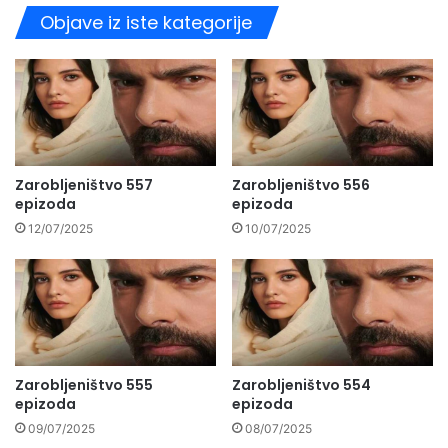
Objave iz iste kategorije
Zarobljeništvo 557
Zarobljeništvo 556
epizoda
epizoda
12/07/2025
10/07/2025
Zarobljeništvo 555
Zarobljeništvo 554
epizoda
epizoda
09/07/2025
08/07/2025