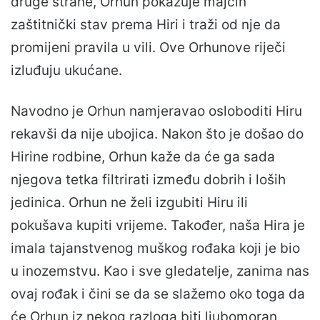
druge strane, Orhun pokazuje majčin
zaštitnički stav prema Hiri i traži od nje da
promijeni pravila u vili. Ove Orhunove riječi
izluđuju ukućane.
Navodno je Orhun namjeravao osloboditi Hiru
rekavši da nije ubojica. Nakon što je došao do
Hirine rodbine, Orhun kaže da će ga sada
njegova tetka filtrirati između dobrih i loših
jedinica. Orhun ne želi izgubiti Hiru ili
pokušava kupiti vrijeme. Također, naša Hira je
imala tajanstvenog muškog rođaka koji je bio
u inozemstvu. Kao i sve gledatelje, zanima nas
ovaj rođak i čini se da se slažemo oko toga da
će Orhun iz nekog razloga biti ljubomoran.