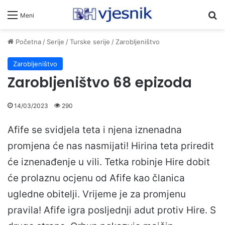
Pr
Meni
Početna
/
Serije
/
Turske serije
/
Zarobljeništvo
Zarobljeništvo
Zarobljeništvo 68 epizoda
14/03/2023
290
Afife se svidjela teta i njena iznenadna
promjena će nas nasmijati! Hirina teta priredit
će iznenađenje u vili. Tetka robinje Hire dobit
će prolaznu ocjenu od Afife kao članica
ugledne obitelji. Vrijeme je za promjenu
pravila! Afife igra posljednji adut protiv Hire. S