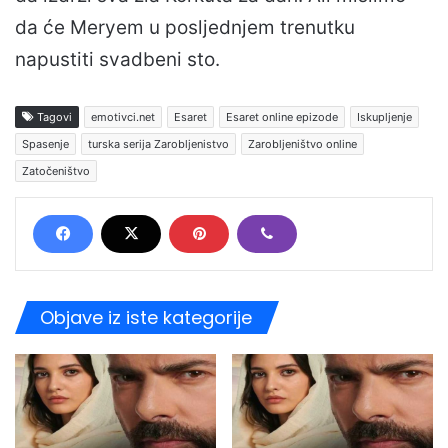
da će Meryem u posljednjem trenutku
napustiti svadbeni sto.
Tagovi
emotivci.net
Esaret
Esaret online epizode
Iskupljenje
Spasenje
turska serija Zarobljenistvo
Zarobljeništvo online
Zatočeništvo
Objave iz iste kategorije