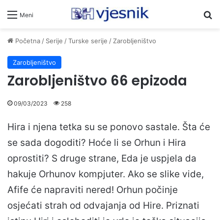
Pr
Meni
Početna
/
Serije
/
Turske serije
/
Zarobljeništvo
Zarobljeništvo
Zarobljeništvo 66 epizoda
09/03/2023
258
Hira i njena tetka su se ponovo sastale. Šta će
se sada dogoditi? Hoće li se Orhun i Hira
oprostiti? S druge strane, Eda je uspjela da
hakuje Orhunov kompjuter. Ako se slike vide,
Afife će napraviti nered! Orhun počinje
osjećati strah od odvajanja od Hire. Priznati