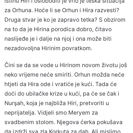
istinu Hiri i osloboditi je vrlo je teška situacija
za Orhuna. Hoće li se Orhun i Hira razvesti?
Druga stvar je ko je zapravo tetka? S obzirom
na to da je Hirina porodica dobro, čitavo
naslijeđe je i dalje na njoj i ona može biti
nezadovoljna Hirinim povratkom.
Čini se da se vode u Hirinom novom životu još
neko vrijeme neće smiriti. Orhun možda neće
htjeti da Hira ode i vratiće je kući. Tada će
doći do ubilačke krize u kući, pa će se čak i
Nurşah, koja je najbliža Hiri, pretvoriti u
neprijatelja. Vidjeli smo Meryem za
svadbenim stolom. Njegova ćerka pokušava
da izdrži sva zla Korkuta za dah. Ali mislimo