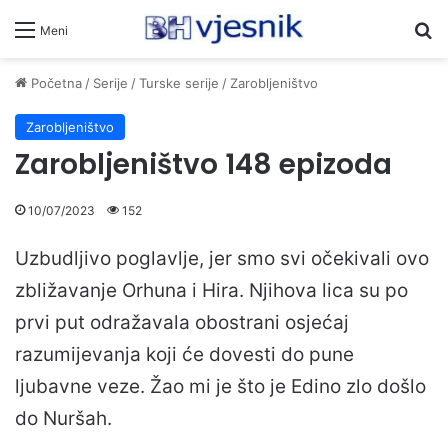
Pr
Meni
Početna
/
Serije
/
Turske serije
/
Zarobljeništvo
Zarobljeništvo
Zarobljeništvo 148 epizoda
10/07/2023
152
Uzbudljivo poglavlje, jer smo svi očekivali ovo
zbližavanje Orhuna i Hira. Njihova lica su po
prvi put odražavala obostrani osjećaj
razumijevanja koji će dovesti do pune
ljubavne veze. Žao mi je što je Edino zlo došlo
do Nuršah.