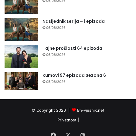
06/06/2026
Nasljednik serija – 1 epizoda
06/06/2026
Tajne prošlosti 64 epizoda
06/06/2026
Kumovi 97 epizoda Sezona 6
05/06/2026
© Copyright 2026 |
Bh-vjesnik.net
Privatnost
|
Facebook
X
Pinterest