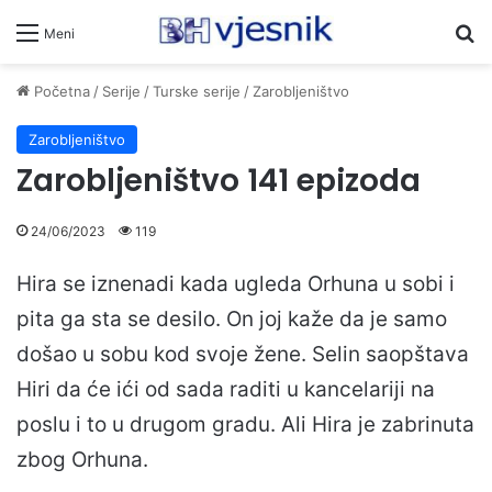
Pr
Meni
Početna
/
Serije
/
Turske serije
/
Zarobljeništvo
Zarobljeništvo
Zarobljeništvo 141 epizoda
24/06/2023
119
Hira se iznenadi kada ugleda Orhuna u sobi i
pita ga sta se desilo. On joj kaže da je samo
došao u sobu kod svoje žene. Selin saopštava
Hiri da će ići od sada raditi u kancelariji na
poslu i to u drugom gradu. Ali Hira je zabrinuta
zbog Orhuna.