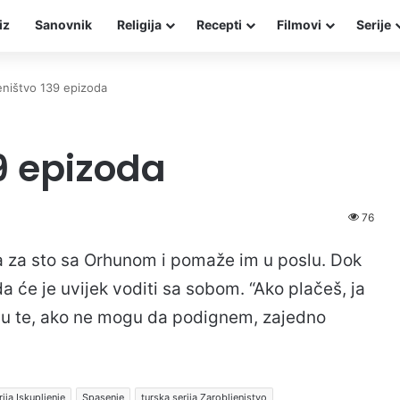
iz
Sanovnik
Religija
Recepti
Filmovi
Serije
eništvo 139 epizoda
9 epizoda
76
a za sto sa Orhunom i pomaže im u poslu. Dok
 će je uvijek voditi sa sobom. “Ako plačeš, ja
 ću te, ako ne mogu da podignem, zajedno
rija Iskupljenje
Spasenje
turska serija Zarobljenistvo