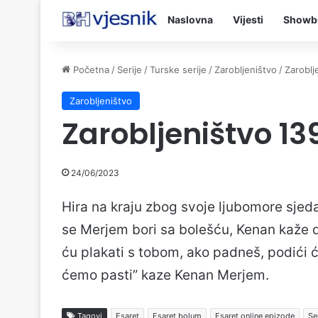
Naslovna
Vijesti
Showb
Početna
/
Serije
/
Turske serije
/
Zarobljeništvo
/
Zaroblj
Zarobljeništvo
Zarobljeništvo 13
24/06/2023
Hira na kraju zbog svoje ljubomore sjed
se Merjem bori sa bolešću, Kenan kaže da
ću plakati s tobom, ako padneš, podići
ćemo pasti” kaze Kenan Merjem.
Tagovi
Esaret
Esaret bolum
Esaret online epizode
Se