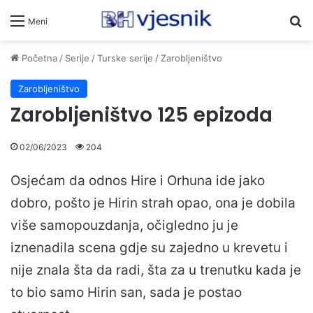
Pr
Meni
Početna
/
Serije
/
Turske serije
/
Zarobljeništvo
Zarobljeništvo
Zarobljeništvo 125 epizoda
02/06/2023
204
Osjećam da odnos Hire i Orhuna ide jako
dobro, pošto je Hirin strah opao, ona je dobila
više samopouzdanja, očigledno ju je
iznenadila scena gdje su zajedno u krevetu i
nije znala šta da radi, šta za u trenutku kada je
to bio samo Hirin san, sada je postao