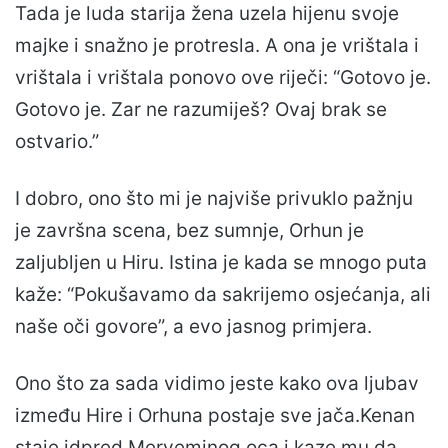
Tada je luda starija žena uzela hijenu svoje
majke i snažno je protresla. A ona je vrištala i
vrištala i vrištala ponovo ove riječi: “Gotovo je.
Gotovo je. Zar ne razumiješ? Ovaj brak se
ostvario.”
I dobro, ono što mi je najviše privuklo pažnju
je završna scena, bez sumnje, Orhun je
zaljubljen u Hiru. Istina je kada se mnogo puta
kaže: “Pokušavamo da sakrijemo osjećanja, ali
naše oči govore”, a evo jasnog primjera.
Ono što za sada vidimo jeste kako ova ljubav
između Hire i Orhuna postaje sve jača.Kenan
staje idpred Meryeminog oca i kaze mu da