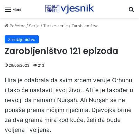
Pr
Meni
Početna
/
Serije
/
Turske serije
/
Zarobljeništvo
Zarobljeništvo
Zarobljeništvo 121 epizoda
26/05/2023
213
Hira je odabrala da svim srcem veruje Orhunu
i tako će nastaviti svoj život. Afife je također u
nevolji da namami Nurşah. Ali Nurşah se ne
ponaša prema ničijim riječima. Djevojka brine
za dva grama mira kod kuće, želi da bude
voljena i voljena.