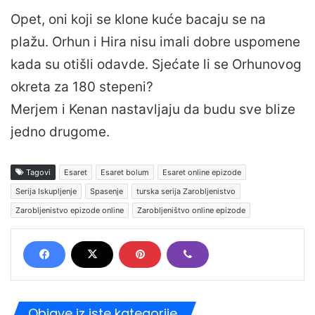
Opet, oni koji se klone kuće bacaju se na
plažu. Orhun i Hira nisu imali dobre uspomene
kada su otišli odavde. Sjećate li se Orhunovog
okreta za 180 stepeni?
Merjem i Kenan nastavljaju da budu sve blize
jedno drugome.
Tagovi
Esaret
Esaret bolum
Esaret online epizode
Serija Iskupljenje
Spasenje
turska serija Zarobljenistvo
Zarobljenistvo epizode online
Zarobljeništvo online epizode
Objave iz iste kategorije