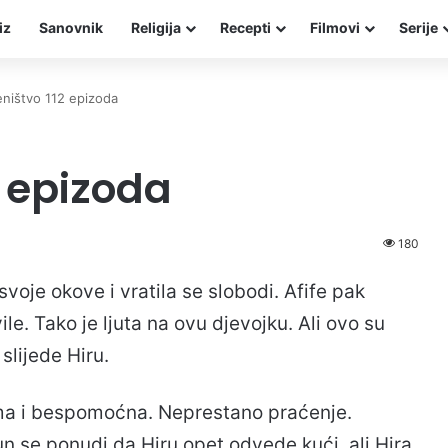
iz
Sanovnik
Religija
Recepti
Filmovi
Serije
eništvo 112 epizoda
2 epizoda
180
voje okove i vratila se slobodi. Afife pak
ile. Tako je ljuta na ovu djevojku. Ali ovo su
slijede Hiru.
ama i bespomoćna. Neprestano praćenje.
n se ponudi da Hiru opet odvede kući, ali Hira