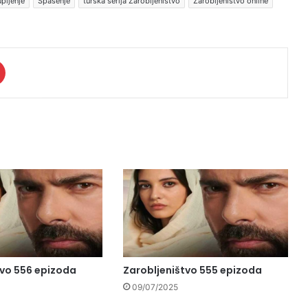
upljenje
Spasenje
turska serija Zarobljenistvo
Zarobljeništvo online
tvo 556 epizoda
Zarobljeništvo 555 epizoda
09/07/2025