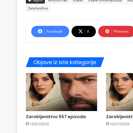
Tagovi
emotivci.net
Esaret
Esaret online epizode
Isk
Zatočeništvo
Facebook
X
Pinterest
Objave iz iste kategorije
Zarobljeništvo 557 epizoda
Zarobljeniš
12/07/2025
10/07/2025