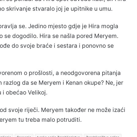
eno skrivanje stvaralo joj je upitnike u umu.
avlja se. Jedino mjesto gdje je Hira mogla
To se dogodilo. Hira se našla pored Meryem.
dođe do svoje braće i sestara i ponovno se
orenom o prošlosti, a neodgovorena pitanja
an razlog da se Meryem i Kenan okupe? Ne, jer
 i obećao Velikoj.
 od svoje riječi. Meryem također ne može izaći
Meryem tu treba malo potruditi.