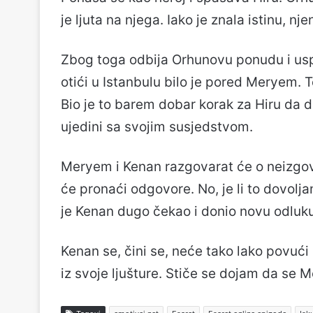
je ljuta na njega. Iako je znala istinu, nj
Zbog toga odbija Orhunovu ponudu i uspr
otići u Istanbulu bilo je pored Meryem. 
Bio je to barem dobar korak za Hiru da 
ujedini sa svojim susjedstvom.
Meryem i Kenan razgovarat će o neizgov
će pronaći odgovore. No, je li to dovolj
je Kenan dugo čekao i donio novu odluku
Kenan se, čini se, neće tako lako povući
iz svoje ljušture. Stiče se dojam da se 