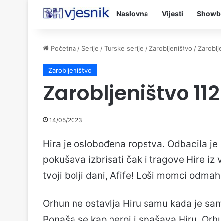
Naslovna
Vijesti
Showb
Početna
/
Serije
/
Turske serije
/
Zarobljeništvo
/
Zaroblj
Zarobljeništvo
Zarobljeništvo 11
14/05/2023
Hira je oslobođena ropstva. Odbacila je s
pokušava izbrisati čak i tragove Hire iz v
tvoji bolji dani, Afife! Loši momci odmah 
Orhun ne ostavlja Hiru samu kada je s
Ponaša se kao heroj i spašava Hiru. Orhu