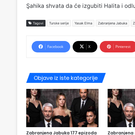
Şahika shvata da će izgubiti Halita i od
Tagovi
Turske serije
Yasak Elma
Zabranjena Jabuka
Z
Facebook
X
Pinterest
Objave iz iste kategorije
Zabranjena Jabuka 177 epizoda
Zabranjena 