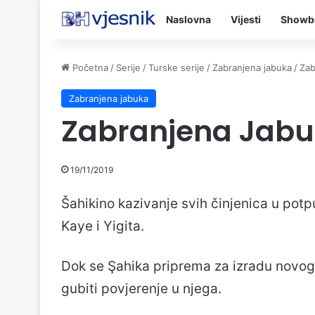
Naslovna
Vijesti
Showb
Početna
/
Serije
/
Turske serije
/
Zabranjena jabuka
/
Zab
Zabranjena jabuka
Zabranjena Jabu
19/11/2019
Šahikino kazivanje svih činjenica u potpu
Kaye i Yigita.
Dok se Şahika priprema za izradu novog
gubiti povjerenje u njega.