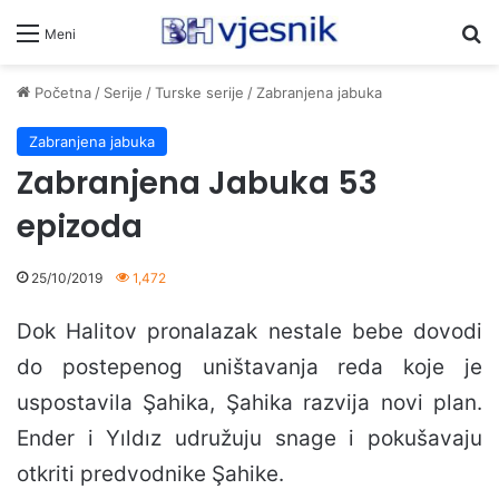
Pr
Meni
Početna
/
Serije
/
Turske serije
/
Zabranjena jabuka
Zabranjena jabuka
Zabranjena Jabuka 53
epizoda
25/10/2019
1,472
Dok Halitov pronalazak nestale bebe dovodi
do postepenog uništavanja reda koje je
uspostavila Şahika, Şahika razvija novi plan.
Ender i Yıldız udružuju snage i pokušavaju
otkriti predvodnike Şahike.