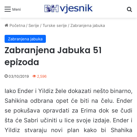
Pr
Meni
Početna
/
Serije
/
Turske serije
/
Zabranjena jabuka
Zabranjena jabuka
Zabranjena Jabuka 51
epizoda
03/10/2019
2,596
Iako Ender i Yildiz žele dokazati nešto binarno,
Sahikina odbrana opet će biti na čelu. Ender
se pokušava opravdati za Erima dok se čudi
šta će Sabri učiniti u lice svoje izdaje. Ender i
Yildiz stvaraju novi plan kako bi Shahika