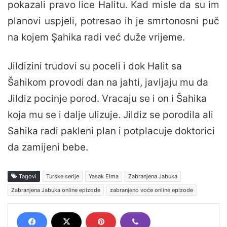
pokazali pravo lice Halitu. Kad misle da su im
planovi uspjeli, potresao ih je smrtonosni puč
na kojem Şahika radi već duže vrijeme.
Jildizini trudovi su poceli i dok Halit sa
Šahikom provodi dan na jahti, javljaju mu da
Jildiz pocinje porod. Vracaju se i on i Šahika
koja mu se i dalje ulizuje. Jildiz se porodila ali
Sahika radi pakleni plan i potplacuje doktorici
da zamijeni bebe.
Tagovi
Turske serije
Yasak Elma
Zabranjena Jabuka
Zabranjena Jabuka online epizode
zabranjeno voće online epizode