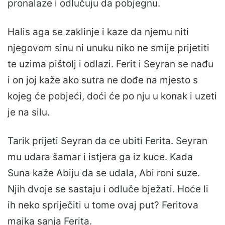
pronalaze i odlučuju da pobjegnu.
Halis aga se zaklinje i kaze da njemu niti
njegovom sinu ni unuku niko ne smije prijetiti
te uzima pištolj i odlazi. Ferit i Seyran se nađu
i on joj kaže ako sutra ne dođe na mjesto s
kojeg će pobjeći, doći će po nju u konak i uzeti
je na silu.
Tarik prijeti Seyran da ce ubiti Ferita. Seyran
mu udara šamar i istjera ga iz kuce. Kada
Suna kaže Abiju da se udala, Abi roni suze.
Njih dvoje se sastaju i odluče bježati. Hoće li
ih neko spriječiti u tome ovaj put? Feritova
majka sanja Ferita.