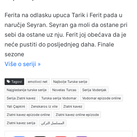
Ferita na odlasku upuca Tarik i Ferit pada u
naručje Seyran. Seyran ga moli da ostane pri
sebi da ostane uz nju. Ferit joj obećava da je
neće pustiti do posljednjeg daha. Finale
sezone
Više o seriji »
Tagovi
emotivci net
Najbolje Turske serije
Najgledanije turske serije
Novelas Turcas
Serija Vodenjak
Serija Zlatni kavez
Turska serija Vodomar
Vodomar epizode online
Yali Çapkini
Zenskaros iz vile
Zlatni kavez
Zlatni kavez epizode online
Zlatni kavez online epizode
Zlatni kavez serija
المسلسل التركي