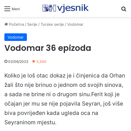
Pr
Meni
Početna
/
Serije
/
Turske serije
/
Vodomar
Vodomar
Vodomar 36 epizoda
03/06/2023
3,340
Koliko je loš otac dokaz je i činjenica da Orhan
žali što nije brinuo o jednom od svojih sinova,
a sada ne brine ni o drugom sinu.Ferit koji je
očajan jer mu se nije pojavila Seyran, još više
biva povrijeđen kada ugleda oca na
Seyraninom mjestu.