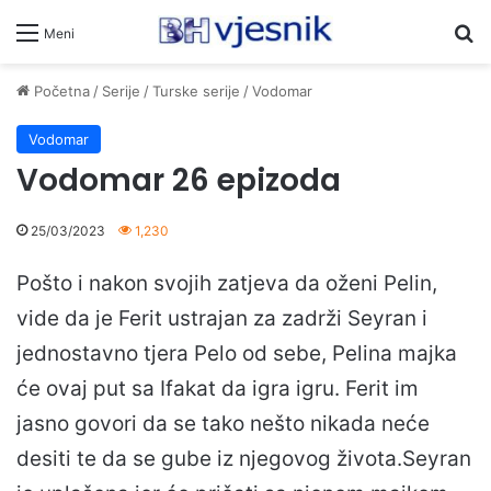
Pr
Meni
Početna
/
Serije
/
Turske serije
/
Vodomar
Vodomar
Vodomar 26 epizoda
25/03/2023
1,230
Pošto i nakon svojih zatjeva da oženi Pelin,
vide da je Ferit ustrajan za zadrži Seyran i
jednostavno tjera Pelo od sebe, Pelina majka
će ovaj put sa Ifakat da igra igru. Ferit im
jasno govori da se tako nešto nikada neće
desiti te da se gube iz njegovog života.Seyran