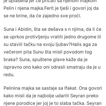
je uplašena jer će pričati sa njenom majkom
Pelin i njena majka.Ferit je tješi i govori joj da
se ne brine, da će zajedno sve proći.
Suna i Abidin, šta se dešava s n njima, da li će
se uprkos protivljenju vratiti jedno drugome ili
su stavili tačku na svoju ljubav?Halis aga za
večerom pita Sunu šta misli povodom tog
braka? Suna, spuštene glave kaže da je
ispravno ono kako oni odrasli smatraju da je u
redu.
Pelinina majka se sastaje sa Ifakat. Ona govori
kako misli da je najbolje udariti Seyran preko
njene porodice jer joj je to slaba tačka. Seyran