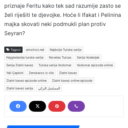
priznaje Feritu kako tek sad razumije zasto se
želi riješiti te djevojke. Hoće li Ifakat i Pelinina
majka skovati neki podmukli plan protiv
Seyran?
Tagovi
emotivci.net
Najbolje Turske serije
Najgledanije turske serije
Novelas Turcas
Serija Vodenjak
Serija Zlatni kavez
Turska serija Vodomar
Vodomar epizode online
Yali Çapkini
Zenskaros iz vile
Zlatni kavez
Zlatni kavez epizode online
Zlatni kavez online epizode
Zlatni kavez serija
المسلسل التركي