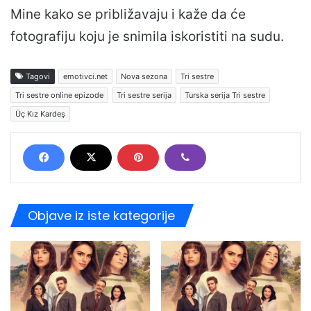
Mine kako se približavaju i kaže da će
fotografiju koju je snimila iskoristiti na sudu.
Tagovi
emotivci.net
Nova sezona
Tri sestre
Tri sestre online epizode
Tri sestre serija
Turska serija Tri sestre
Üç Kız Kardeş
Objave iz iste kategorije