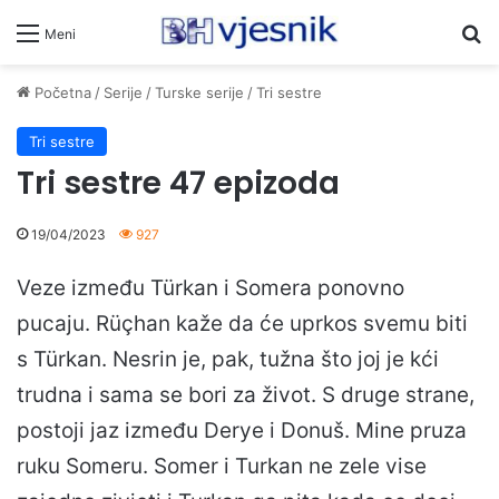
Pr
Meni
Početna
/
Serije
/
Turske serije
/
Tri sestre
Tri sestre
Tri sestre 47 epizoda
19/04/2023
927
Veze između Türkan i Somera ponovno
pucaju. Rüçhan kaže da će uprkos svemu biti
s Türkan. Nesrin je, pak, tužna što joj je kći
trudna i sama se bori za život. S druge strane,
postoji jaz između Derye i Donuš. Mine pruza
ruku Someru. Somer i Turkan ne zele vise