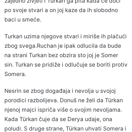
zajedno zivjeti i Turkan ga pita kada ce doci
po svoje stvari a on joj kaze da ih slobodno
baci u smeće.
Turkan uzima njegove stvari i miriše ih plačući
zbog svega.Ruchan je ipak odlucila da bude
na strani Turkan bez obzira sto joj je Somer
sin. Turkan se pridiže i odlučuje se boriti protiv
Somera.
Nesrin se zbog događaja i nevolja u svojoj
porodici razbolijeva. Donuš ne želi da Türkan
njenoj majci ispriča više o svojim nevoljama.
Kada Türkan čuje da se Derya udaje, ona
poludi. S druge strane, Türkan uhvati Somera i