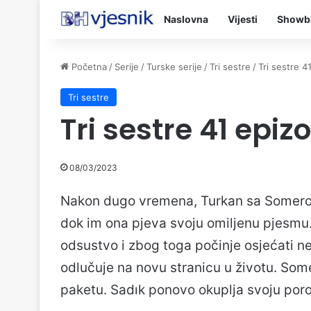
Naslovna
Vijesti
Showb
Početna
/
Serije
/
Turske serije
/
Tri sestre
/
Tri sestre 4
Tri sestre
Tri sestre 41 epiz
08/03/2023
Nakon dugo vremena, Turkan sa Somerom
dok im ona pjeva svoju omiljenu pjesmu
odsustvo i zbog toga počinje osjećati 
odlučuje na novu stranicu u životu. Som
paketu. Sadık ponovo okuplja svoju por