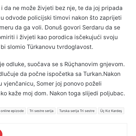
 da ne može živjeti bez nje, te da joj pripada
u odvode policijski timovi nakon što zaprijeti
meru da ga voli. Donuš govori Serdaru da se
iriti i živjeti kao porodica isčekujući svoju
bi slomio Türkanovu tvrdoglavost.
voje odluke, suočava se s Rüçhanovim gnjevom.
odlučuje da počne ispočetka sa Turkan.Nakon
u vjenčanicu, Somer joj ponovo poželi
kako kaže moj dom. Nakon toga slijedi poljubac.
e online epizode
Tri sestre serija
Turska serija Tri sestre
Üç Kız Kardeş