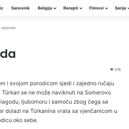
iz
Sanovnik
Religija
Recepti
Filmovi
Serije
1 epizoda
oda
376
 i svojom porodicom sjedi i zajedno ručaju
. Türkan se ne može naviknuti na Somerovo
nelagodu, ljubomoru i samoću zbog čega se
er dolazi na Türkanina vrata sa vjenčanicom u
odicu oko sebe.