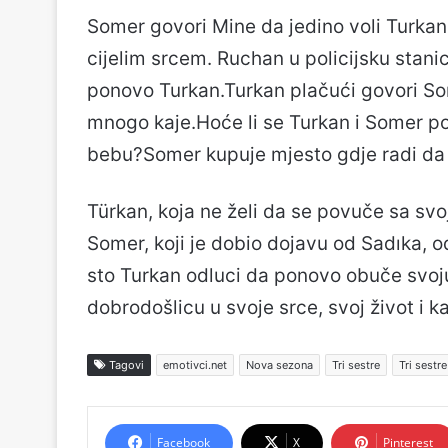
Somer govori Mine da jedino voli Turkan i
cijelim srcem. Ruchan u policijsku stanic
ponovo Turkan.Turkan plačući govori So
mnogo kaje.Hoće li se Turkan i Somer pom
bebu?Somer kupuje mjesto gdje radi da 
Türkan, koja ne želi da se povuče sa s
Somer, koji je dobio dojavu od Sadıka, 
sto Turkan odluci da ponovo obuče svoj
dobrodošlicu u svoje srce, svoj život i 
Tagovi
emotivci.net
Nova sezona
Tri sestre
Tri sestr
Facebook
X
Pinterest