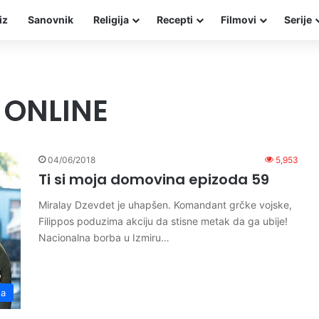
iz
Sanovnik
Religija
Recepti
Filmovi
Serije
 ONLINE
04/06/2018
5,953
Ti si moja domovina epizoda 59
Miralay Dzevdet je uhapšen. Komandant grčke vojske,
Filippos poduzima akciju da stisne metak da ga ubije!
Nacionalna borba u Izmiru…
na