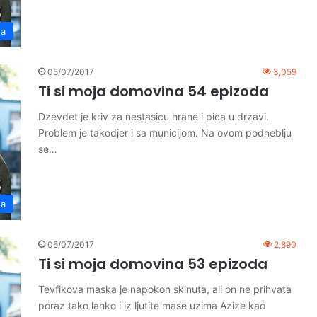
na
05/07/2017
3,059
Ti si moja domovina 54 epizoda
Dzevdet je kriv za nestasicu hrane i pica u drzavi.
Problem je takodjer i sa municijom. Na ovom podneblju
se…
na
05/07/2017
2,890
Ti si moja domovina 53 epizoda
Tevfikova maska je napokon skinuta, ali on ne prihvata
poraz tako lahko i iz ljutite mase uzima Azize kao