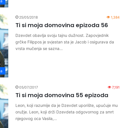
na
25/05/2018
1,384
Ti si moja domovina epizoda 56
Dzevdet obavlja svoju tajnu dužnost. Zapovjednik
grčke Filippos je svjestan sta je Jacob i osigurava da
vrsta mučenja se sazna…
na
05/07/2017
7,191
Ti si moja domovina 55 epizoda
Leon, koji razumije da je Dzevdet uporište, upućuje mu
oružje. Leon, koji drži Dzevdeta odgovornog za smrt
njegovog oca Vasila,…