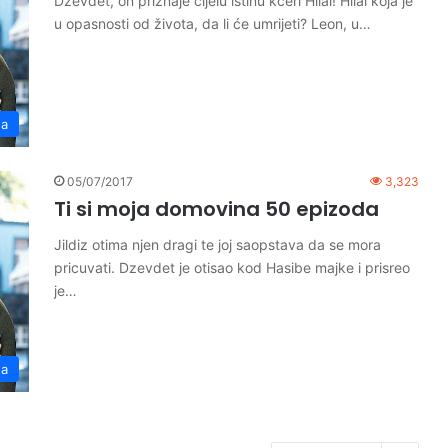
Dzevdet, on priznaje cijelu istinu kćeri Hilal! Hilal koja je
u opasnosti od života, da li će umrijeti? Leon, u…
na
05/07/2017
3,323
Ti si moja domovina 50 epizoda
Jildiz otima njen dragi te joj saopstava da se mora
pricuvati. Dzevdet je otisao kod Hasibe majke i prisreo
je…
na