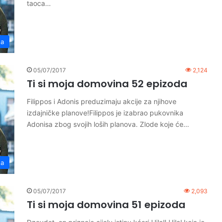
taoca…
na
05/07/2017
2,124
Ti si moja domovina 52 epizoda
Filippos i Adonis preduzimaju akcije za njihove
izdajničke planove!Filippos je izabrao pukovnika
Adonisa zbog svojih loših planova. Zlode koje će…
na
05/07/2017
2,093
Ti si moja domovina 51 epizoda