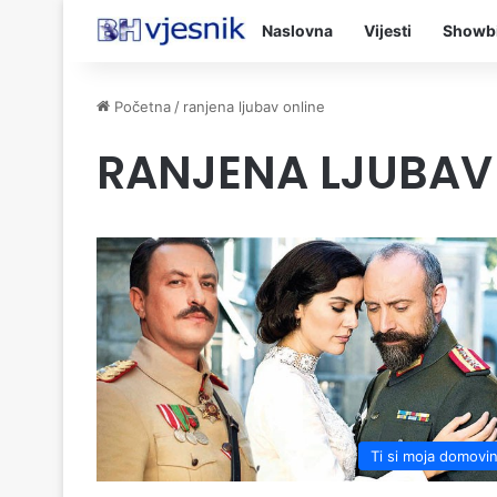
Naslovna
Vijesti
Showb
Početna
/
ranjena ljubav online
RANJENA LJUBAV
Ti si moja domovi