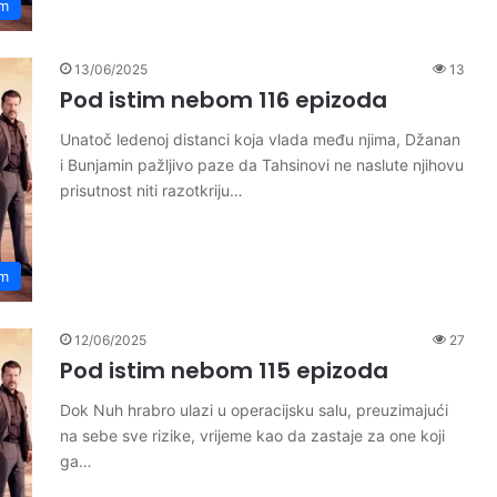
om
13/06/2025
13
Pod istim nebom 116 epizoda
Unatoč ledenoj distanci koja vlada među njima, Džanan
i Bunjamin pažljivo paze da Tahsinovi ne naslute njihovu
prisutnost niti razotkriju…
om
12/06/2025
27
Pod istim nebom 115 epizoda
Dok Nuh hrabro ulazi u operacijsku salu, preuzimajući
na sebe sve rizike, vrijeme kao da zastaje za one koji
ga…