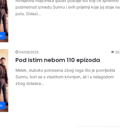
NIhajetina majčinska ljubav postaje štit koji će spremno
podmetnuti između Sumru i svih prijetnji koje joj stoje na
putu. Dolazi…
om
04/06/2025
30
Pod istim nebom 110 epizoda
Melek, duboko potresena zbog toga što je povrijedila
Sumru, bori se s vlastitom krivnjom, ali i s nelagodom
zbog dolaska…
om