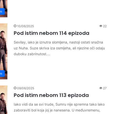
om
10/06/2025
22
Pod istim nebom 114 epizoda
Sevilay, iako je iznutra slomljena, nastoji ostati snažna
uz Nuha. Suze skriva iza osmijeha, ali njezine oči odaju
duboku zabrinutost.…
om
09/06/2025
27
Pod istim nebom 113 epizoda
Iako vidi da se svi trude, Sumru nije spremna tako lako
zaboraviti bol koja joj je nanesena. U međuvremenu,