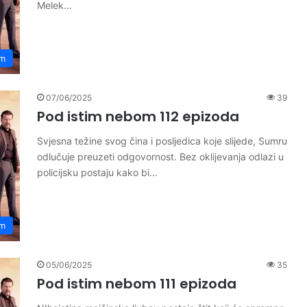
Melek…
om
07/06/2025
39
Pod istim nebom 112 epizoda
Svjesna težine svog čina i posljedica koje slijede, Sumru
odlučuje preuzeti odgovornost. Bez oklijevanja odlazi u
policijsku postaju kako bi…
om
05/06/2025
35
Pod istim nebom 111 epizoda