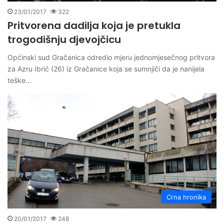
23/01/2017
322
Pritvorena dadilja koja je pretukla
trogodišnju djevojčicu
Općinski sud Gračanica odredio mjeru jednomjesečnog pritvora
za Azru Ibrić (26) iz Gračanice koja se sumnjiči da je nanijela
teške…
Crna hronika
20/01/2017
248