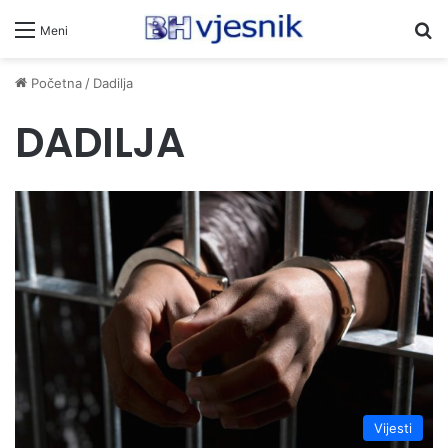
Pr
Meni
Početna
/
Dadilja
DADILJA
Vijesti