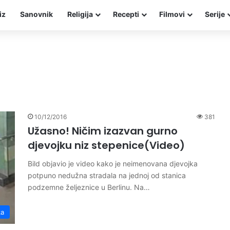
iz
Sanovnik
Religija
Recepti
Filmovi
Serije
10/12/2016
381
Užasno! Ničim izazvan gurno
djevojku niz stepenice(Video)
Bild objavio je video kako je neimenovana djevojka
potpuno nedužna stradala na jednoj od stanica
podzemne željeznice u Berlinu. Na…
ka