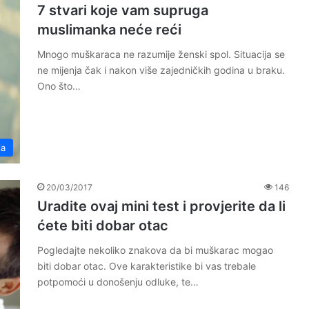
7 stvari koje vam supruga
muslimanka neće reći
Mnogo muškaraca ne razumije ženski spol. Situacija se
ne mijenja čak i nakon više zajedničkih godina u braku.
Ono što…
ja
20/03/2017
146
Uradite ovaj mini test i provjerite da li
ćete biti dobar otac
Pogledajte nekoliko znakova da bi muškarac mogao
biti dobar otac. Ove karakteristike bi vas trebale
potpomoći u donošenju odluke, te…