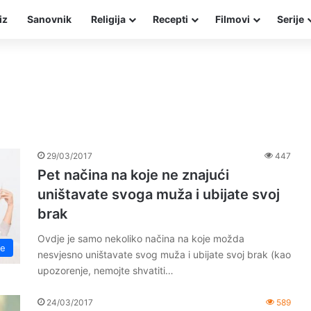
iz
Sanovnik
Religija
Recepti
Filmovi
Serije
29/03/2017
447
Pet načina na koje ne znajući
uništavate svoga muža i ubijate svoj
brak
Ovdje je samo nekoliko načina na koje možda
če
nesvjesno uništavate svog muža i ubijate svoj brak (kao
upozorenje, nemojte shvatiti…
24/03/2017
589