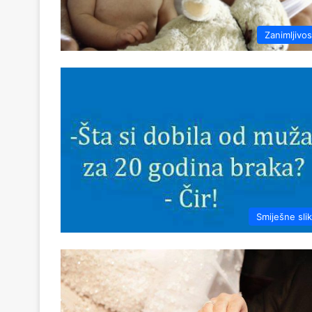
Zanimljivos
Smiješne sli