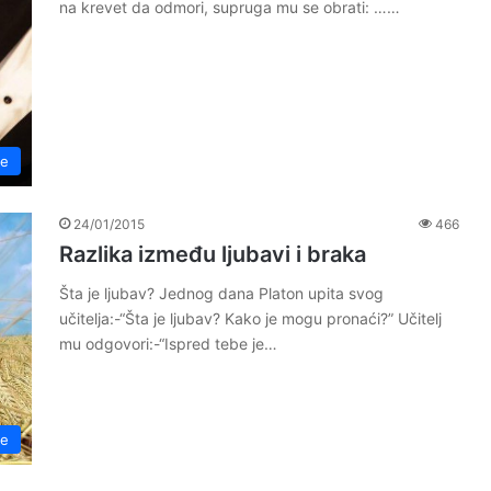
na krevet da odmori, supruga mu se obrati: ……
če
24/01/2015
466
Razlika između ljubavi i braka
Šta je ljubav? Jednog dana Platon upita svog
učitelja:-“Šta je ljubav? Kako je mogu pronaći?” Učitelj
mu odgovori:-“Ispred tebe je…
če