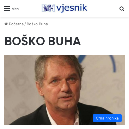
Pr
Meni
Početna
/
Boško Buha
BOŠKO BUHA
Crna hronika