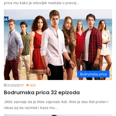
prica mu kako je oduvijek mastala o pravoj…
Bodrumska prica
21/05/2017
909
Bodrumska prica 32 epizoda
Jildiz saznaje da je Ates zaprosio Asli. Ates je dao Asli prsten i
rekao joj da razmisli i kaze mu…