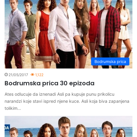
Bodrumska prica
21/05/2017
1,122
Bodrumska prica 30 epizoda
Ates odlucuje da iznenadi Asli pa kupuje punu prikolicu
narandzi koje stavi ispred njene kuce. Asli koja biva zapanjena
tolikim…