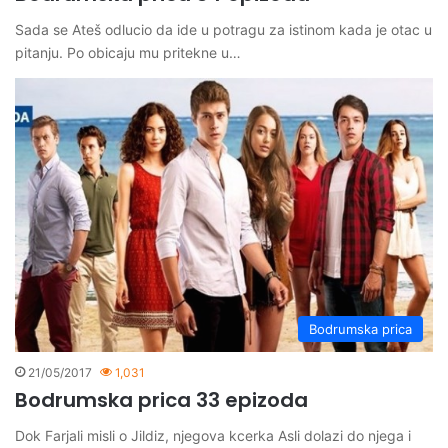
Sada se Ateš odlucio da ide u potragu za istinom kada je otac u
pitanju. Po obicaju mu pritekne u…
Bodrumska prica
21/05/2017
1,031
Bodrumska prica 33 epizoda
Dok Farjali misli o Jildiz, njegova kcerka Asli dolazi do njega i