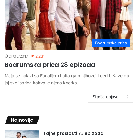
Bodrumska prica
21/05/2017
2,231
Bodrumska prica 28 epizoda
Maja se nalazi sa Farjalijem i pita ga o njihovoj kcerki. Kaze da
joj sve isprica kakva je njena kcerka.…
Starije objave
Najnovije
Tajne prošlosti 73 epizoda