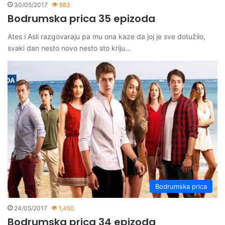
30/05/2017
883
Bodrumska prica 35 epizoda
Ates i Asli razgovaraju pa mu ona kaze da joj je sve dotužilo,
svaki dan nesto novo nesto sto kriju…
Bodrumska prica
24/05/2017
1,450
Bodrumska prica 34 epizoda