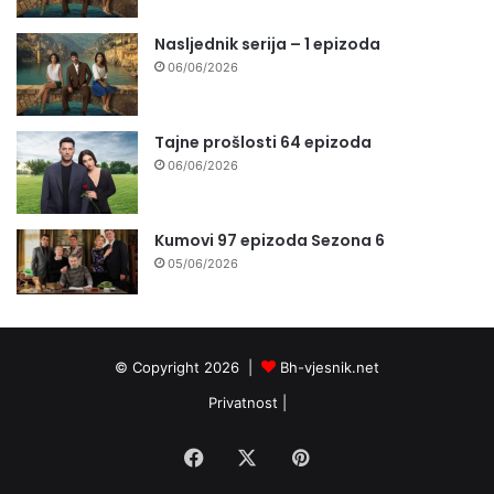
Nasljednik serija – 1 epizoda
06/06/2026
Tajne prošlosti 64 epizoda
06/06/2026
Kumovi 97 epizoda Sezona 6
05/06/2026
© Copyright 2026 |
Bh-vjesnik.net
Privatnost
|
Facebook
X
Pinterest