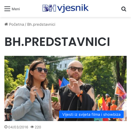
Pr
Meni
Početna
/
Bh.predstavnici
BH.PREDSTAVNICI
Vijesti iz svijeta filma i showbiza
04/03/2016
220